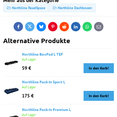
Mehr aus der Kategorie
Northline RoadSpace
Northline Dachboxen
Facebook
Twitter
Bluesky
Pinterest
Reddit
LinkedIn
WhatsApp
E-
mail
Alternative Produkte
Northline BoxPad L TEF
Auf Lager
59 €
In den Korb!
Northline Pack-In Sport L
Auf Lager
175 €
In den Korb!
Northline Pack-In Premium L
Auf Lager