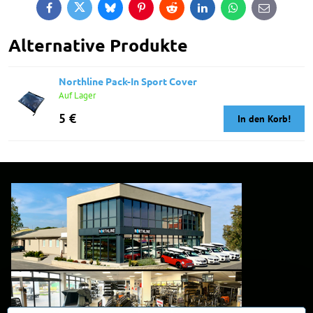
Facebook
Twitter
Bluesky
Pinterest
Reddit
LinkedIn
WhatsApp
E-
mail
Alternative Produkte
Northline Pack-In Sport Cover
Auf Lager
5 €
In den Korb!