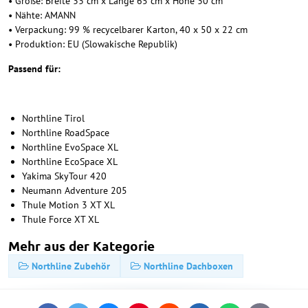
• Größe: Breite 33 cm x Länge 65 cm x Höhe 30 cm
• Nähte: AMANN
• Verpackung: 99 % recycelbarer Karton, 40 x 50 x 22 cm
• Produktion: EU (Slowakische Republik)
Passend für:
Northline Tirol
Northline RoadSpace
Northline EvoSpace XL
Northline EcoSpace XL
Yakima SkyTour 420
Neumann Adventure 205
Thule Motion 3 XT XL
Thule Force XT XL
Mehr aus der Kategorie
Northline Zubehör
Northline Dachboxen