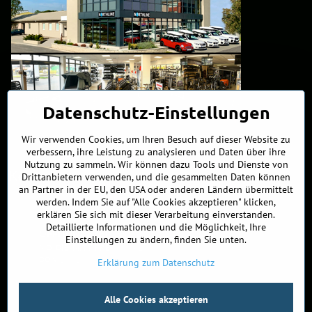
Datenschutz-Einstellungen
Wir verwenden Cookies, um Ihren Besuch auf dieser Website zu
verbessern, ihre Leistung zu analysieren und Daten über ihre
Nutzung zu sammeln. Wir können dazu Tools und Dienste von
Kontakte
Drittanbietern verwenden, und die gesammelten Daten können
an Partner in der EU, den USA oder anderen Ländern übermittelt
werden. Indem Sie auf "Alle Cookies akzeptieren" klicken,
+421 902 255 255
erklären Sie sich mit dieser Verarbeitung einverstanden.
Detaillierte Informationen und die Möglichkeit, Ihre
ÖFFNUNGSZEITEN
Einstellungen zu ändern, finden Sie unten.
MO, DIE, MITT, FREI
9:00 - 17:00
DON
10 - 19:00
Erklärung zum Datenschutz
Alle Cookies akzeptieren
©
2026
Urheberrecht