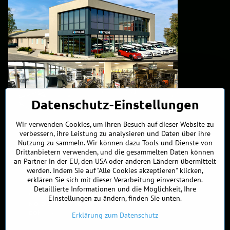
Datenschutz-Einstellungen
Wir verwenden Cookies, um Ihren Besuch auf dieser Website zu
verbessern, ihre Leistung zu analysieren und Daten über ihre
Nutzung zu sammeln. Wir können dazu Tools und Dienste von
Kontakte
Drittanbietern verwenden, und die gesammelten Daten können
an Partner in der EU, den USA oder anderen Ländern übermittelt
werden. Indem Sie auf "Alle Cookies akzeptieren" klicken,
+421 902 255 255
erklären Sie sich mit dieser Verarbeitung einverstanden.
Detaillierte Informationen und die Möglichkeit, Ihre
ÖFFNUNGSZEITEN
Einstellungen zu ändern, finden Sie unten.
MO, DIE, MITT, FREI
9:00 - 17:00
DON
10 - 19:00
Erklärung zum Datenschutz