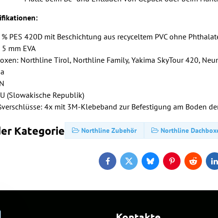
ifikationen:
0 % PES 420D mit Beschichtung aus recyceltem PVC ohne Phthalate
t: 5 mm EVA
Boxen: Northline Tirol, Northline Family, Yakima SkyTour 420, N
ja
NN
EU (Slowakische Republik)
ßverschlüsse: 4x mit 3M-Klebeband zur Befestigung am Boden de
er Kategorie
Northline Zubehör
Northline Dachbox
Facebook
Twitter
Bluesky
Pinterest
Reddit
L
Kontakte