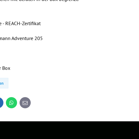
 - REACH-Zertifikat
eumann Adventure 205
r Box
en
inkedIn
WhatsApp
E-
mail