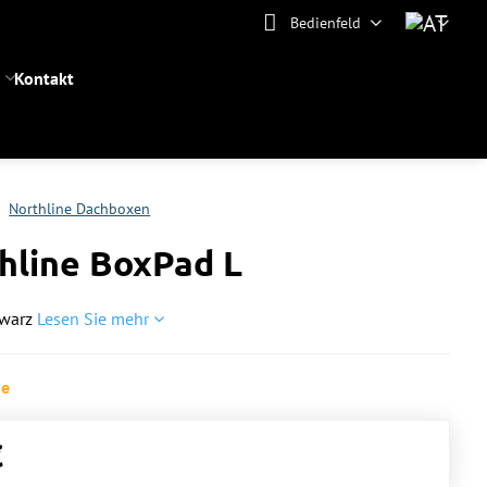
Bedienfeld
Kontakt
Northline Dachboxen
hline BoxPad L
hwarz
Lesen Sie mehr
ge
€