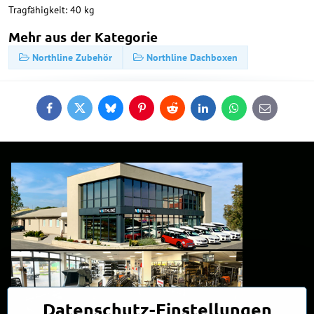
Tragfähigkeit: 40 kg
Mehr aus der Kategorie
Northline Zubehör
Northline Dachboxen
Facebook
Twitter
Bluesky
Pinterest
Reddit
LinkedIn
WhatsApp
E-
mail
Datenschutz-Einstellungen