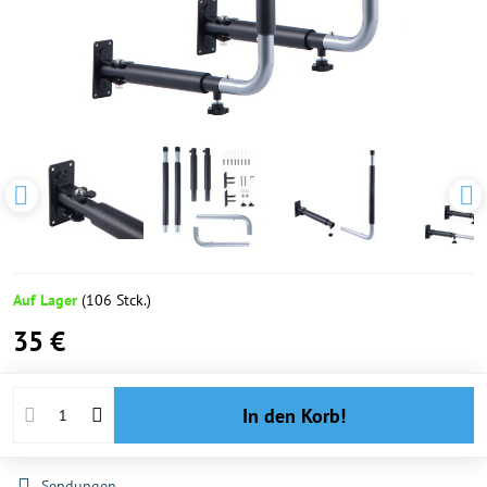
Auf Lager
(
106
Stck.)
35 €
In den Korb!
Sendungen