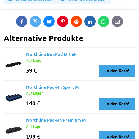
Facebook
Twitter
Bluesky
Pinterest
Reddit
LinkedIn
WhatsApp
E-
mail
Alternative Produkte
Northline BoxPad M TEF
Auf Lager
59 €
In den Korb!
Northline Pack-In Sport M
Auf Lager
140 €
In den Korb!
Northline Pack-In Premium M
Auf Lager
199 €
In den Korb!