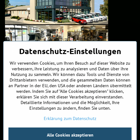
Datenschutz-Einstellungen
Wir verwenden Cookies, um Ihren Besuch auf dieser Website zu
verbessern, ihre Leistung zu analysieren und Daten über ihre
Nutzung zu sammeln. Wir können dazu Tools und Dienste von
Kontakte
Drittanbietern verwenden, und die gesammelten Daten können
an Partner in der EU, den USA oder anderen Ländern übermittelt
werden. Indem Sie auf "Alle Cookies akzeptieren" klicken,
+421 902 255 255
erklären Sie sich mit dieser Verarbeitung einverstanden.
Detaillierte Informationen und die Möglichkeit, Ihre
ÖFFNUNGSZEITEN
Einstellungen zu ändern, finden Sie unten.
MO, DIE, MITT, FREI
9:00 - 17:00
DON
10 - 19:00
Erklärung zum Datenschutz
©
2026
Urheberrecht
Alle Cookies akzeptieren