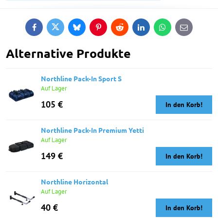
Facebook
Twitter
Bluesky
Pinterest
Reddit
LinkedIn
WhatsApp
E-
mail
Alternative Produkte
Northline Pack-In Sport S
Auf Lager
105 €
In den Korb!
Northline Pack-In Premium Yetti
Auf Lager
149 €
In den Korb!
Northline Horizontal
Auf Lager
40 €
In den Korb!