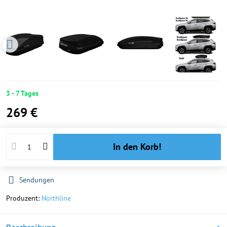
3 - 7 Tages
269 €
In den Korb!
Sendungen
Produzent:
Northline