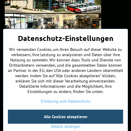
Datenschutz-Einstellungen
Wir verwenden Cookies, um Ihren Besuch auf dieser Website zu
verbessern, ihre Leistung zu analysieren und Daten über ihre
Nutzung zu sammeln. Wir können dazu Tools und Dienste von
Kontakte
Drittanbietern verwenden, und die gesammelten Daten können
an Partner in der EU, den USA oder anderen Ländern übermittelt
werden. Indem Sie auf "Alle Cookies akzeptieren" klicken,
+421 902 255 255
erklären Sie sich mit dieser Verarbeitung einverstanden.
Detaillierte Informationen und die Möglichkeit, Ihre
ÖFFNUNGSZEITEN
Einstellungen zu ändern, finden Sie unten.
MO, DIE, MITT, FREI
9:00 - 17:00
DON
10 - 19:00
Erklärung zum Datenschutz
©
2026
Urheberrecht
Alle Cookies akzeptieren
Datenschutz-Einstellungen
Erklärung zum Datenschutz
Bestellstatus
Details anzeigen
Website erstellt mit:
BiznisWeb.sk