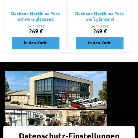
Dachbox Northline Yetti
Dachbox Northline Yetti
schwarz glänzend
weiß glänzend
3 - 7 Tages
Auf Lager
269 €
269 €
In den Korb!
In den Korb!
Datenschutz-Einstellungen