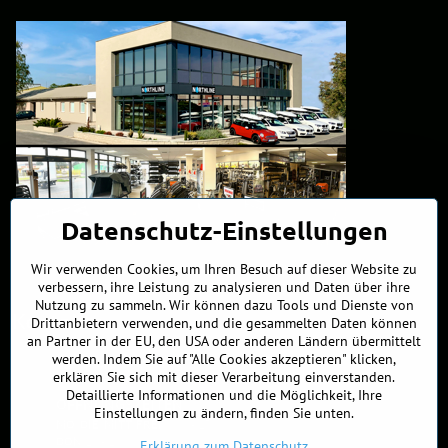
Datenschutz-Einstellungen
Wir verwenden Cookies, um Ihren Besuch auf dieser Website zu
verbessern, ihre Leistung zu analysieren und Daten über ihre
Nutzung zu sammeln. Wir können dazu Tools und Dienste von
Kontakte
Drittanbietern verwenden, und die gesammelten Daten können
an Partner in der EU, den USA oder anderen Ländern übermittelt
werden. Indem Sie auf "Alle Cookies akzeptieren" klicken,
+421 902 255 255
erklären Sie sich mit dieser Verarbeitung einverstanden.
Detaillierte Informationen und die Möglichkeit, Ihre
ÖFFNUNGSZEITEN
Einstellungen zu ändern, finden Sie unten.
MO, DIE, MITT, FREI
9:00 - 17:00
DON
10 - 19:00
Erklärung zum Datenschutz