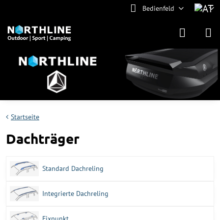
Bedienfeld
Startseite
Dachträger
Standard Dachreling
Integrierte Dachreling
Fixpunkt