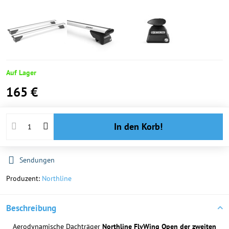
Auf Lager
165 €
In den Korb!
Sendungen
Produzent:
Northline
Beschreibung
Aerodynamische Dachträger
Northline FlyWing Open der zweiten