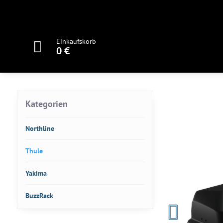
Einkaufskorb
0 €
Kategorien
Northline
Thule
Yakima
BuzzRack