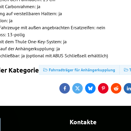
it Carbonrahmen: ja
g auf verstellbaren Haltern: ja
ion: ja
Fahrzeuge mit außen angebrachten Ersatzreifen: nein
ss: 13-polig
it dem Thule One-Key-System: ja
 auf der Anhängerkupplung: ja
chließbar: ja (optional mit ABUS Schließseil erhältlich)
er Kategorie
Fahrradträger für Anhängerkupplung
Facebook
Twitter
Bluesky
Pinterest
Reddit
L
Kontakte