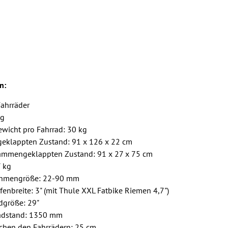
n:
Fahrräder
kg
wicht pro Fahrrad: 30 kg
eklappten Zustand: 91 x 126 x 22 cm
ammengeklappten Zustand: 91 x 27 x 75 cm
7 kg
hmengröße: 22-90 mm
enbreite: 3" (mit Thule XXL Fatbike Riemen 4,7")
dgröße: 29"
adstand: 1350 mm
chen den Fahrrädern: 25 cm