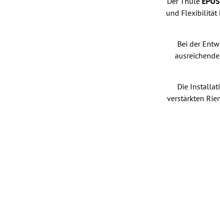
Der Thule
EPOS
und Flexibilitä
Bei der Entw
ausreichendem
Die Installa
verstärkten Rie