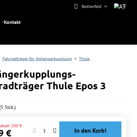
Bedienfeld
Kontakt
Fahrradträger für Anhängerkupplung
Thule
ngerkupplungs-
radträger Thule Epos 3
(
5
Stck.)
abatt
200 €
In den Korb!
9 €