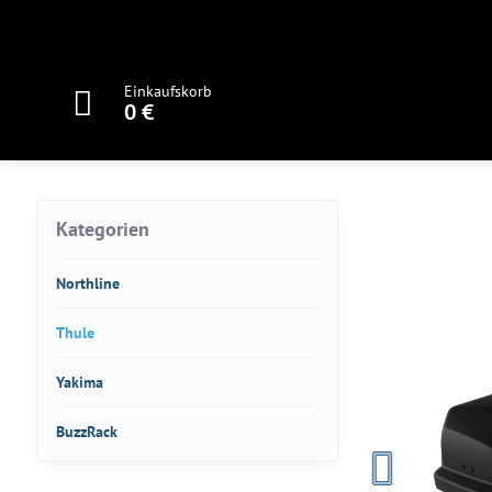
Einkaufskorb
0 €
Kategorien
Northline
Thule
Yakima
BuzzRack