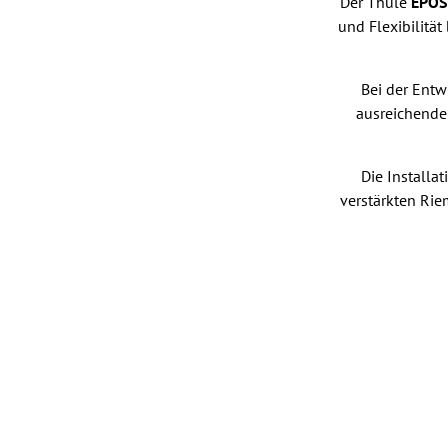
Der Thule
EPOS
und Flexibilitä
Bei der Entw
ausreichendem
Die Installa
verstärkten Rie