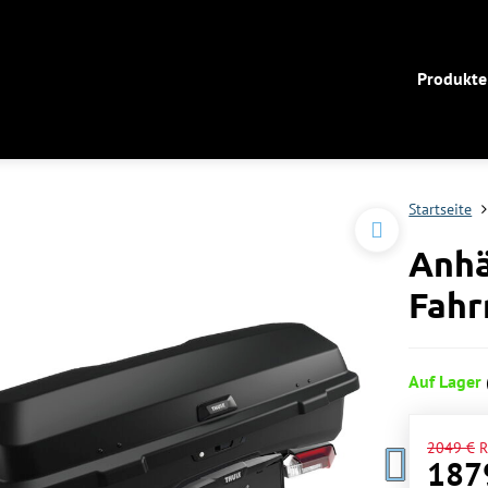
Produkte
Startseite
Anhä
Fahr
Auf Lager
2049 €
R
187