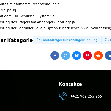
 Autos mit äußerem Reserverad: nein
: 13-polig
it dem Ein-Schlüssel-System: ja
herung des Trägers am Anhängerkupplung: ja
erung der Fahrräder: ja (als Option zusätzliches ABUS-Schlossseil
er Kategorie
Fahrradträger für Anhängerkupplung
Facebook
Twitter
Bluesky
Pinterest
Reddit
L
Kontakte
+421 902 255 255