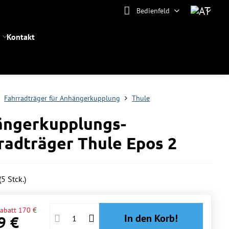
Bedienfeld
Kontakt
Fahrradträger für Anhängerkupplung
Thule
ngerkupplungs-
radträger Thule Epos 2
(
5
Stck.)
abatt
170 €
In den Korb!
9 €