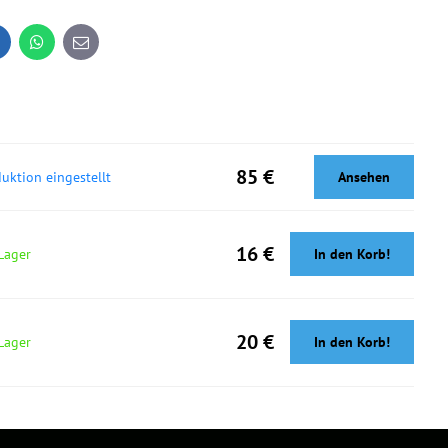
inkedIn
WhatsApp
E-
mail
85 €
uktion eingestellt
Ansehen
16 €
Lager
In den Korb!
20 €
Lager
In den Korb!