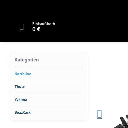
Einkaufskorb
0 €
Kategorien
Northline
Thule
Yakima
BuzzRack