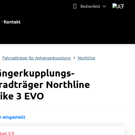
Bedienfeld
Kontakt
Fahrradträger für Anhängerkupplung
Northline
ngerkupplungs-
radträger Northline
ike 3 EVO
 eingestellt
batt
0 €