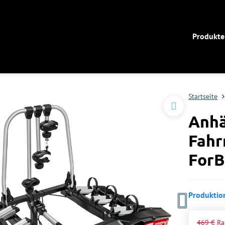
Produkte
Startseite
Anhä
Fahr
ForB
Produktion
469 €
Ra