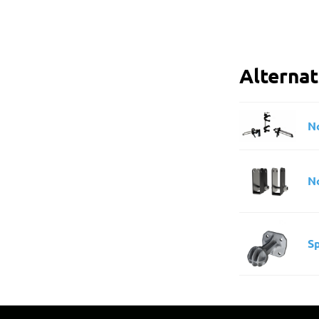
Alterna
N
No
S