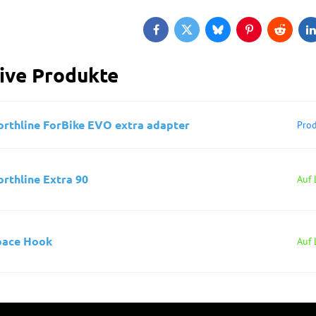
Facebook
Twitter
Bluesky
Pinterest
Reddit
L
tive Produkte
orthline ForBike EVO extra adapter
Prod
rthline Extra 90
Auf 
pace Hook
Auf 