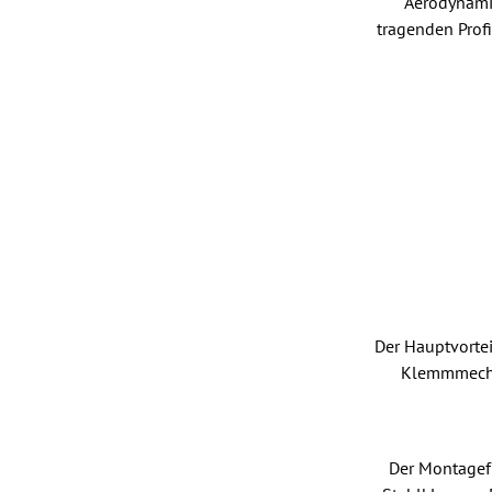
Aerodynami
tragenden Profi
Der Hauptvortei
Klemmmechan
Der Montagefu