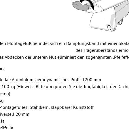
 den Montagefuß befindet sich ein Dämpfungsband mit einer Skala
des Trägerüberstands ermög
as Abdecken der unteren Nut eliminiert den sogenannten „Pfeifeffek
n:
erial: Aluminium, aerodynamisches Profil 1200 mm
: 100 kg (Hinweis: Bitte überprüfen Sie die Tragfähigkeit der Dac
eren)
kg
Montagefußes: Stahlkern, klappbarer Kunststoff
universell 20 mm
 Ja
rüft: Ja