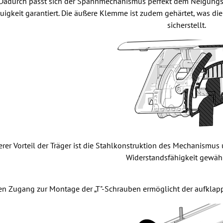
Dadurch passt sich der Spannmechanismus perfekt dem Neigungswi
igkeit garantiert. Die äußere Klemme ist zudem gehärtet, was die
sicherstellt.
erer Vorteil der Träger ist die Stahlkonstruktion des Mechanismu
Widerstandsfähigkeit gewähr
en Zugang zur Montage der „T"-Schrauben ermöglicht der aufklap