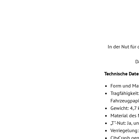
In der Nut für
D
Technische Date
Form und Mat
Tragfähigkeit
Fahrzeugpapi
Gewicht: 4,7 
Material des 
„T"-Nut: Ja, 
Verriegelung:
CityCrash gep