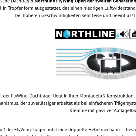
sche Dachträger
Northline FlyWing Open der zweiten Generatio
l in Tropfenform ausgestattet, das einen niedrigen Luftwiderstand
bei höheren Geschwindigkeiten sehr leise und beeinflusst
l der FlyWing-Dachträger liegt in ihrer Montagefuß-Konstruktion. 
ismus, der zuverlässiger arbeitet als bei einfacheren Trägersyst
Klemme mit passiver Auflagefläc
ß der FlyWing-Träger nutzt eine doppelte Hebelmechanik – beste