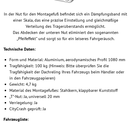
In der Nut für den Montagefuß befindet sich ein Dämpfungsband mit
einer Skala, das eine präzise Einstellung und gleichmäßige
Verteilung des Trägerüberstands ermöglicht.
Das Abdecken der unteren Nut eliminiert den sogenannten
„Pfeifeffekt" und sorgt so für ein leiseres Fahrgeräusch.
Technische Daten:
Form und Material: Aluminium, aerodynamisches Profil 1080 mm
Tragfähigkeit: 100 kg (Hinweis: Bitte überprüfen Sie die
Tragfähigkeit der Dachreling Ihres Fahrzeugs beim Händler oder
in den Fahrzeugpapieren)
Gewicht: 4,7 kg
Material des Montagefußes: Stahlkern, klappbarer Kunststoff
„T"-Nut: Ja, universell 20 mm
Verriegelung: Ja
CityCrash geprüft: Ja
Fahrzeugliste: