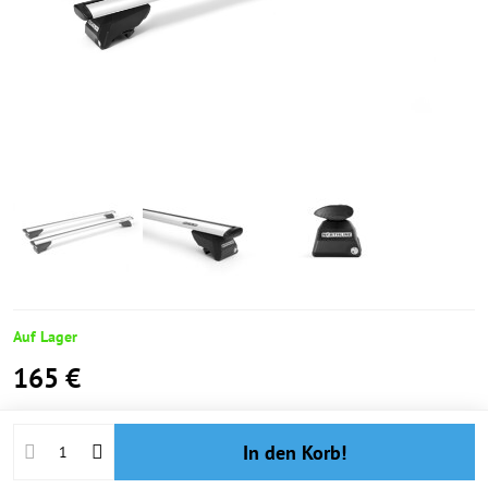
Auf Lager
165 €
In den Korb!