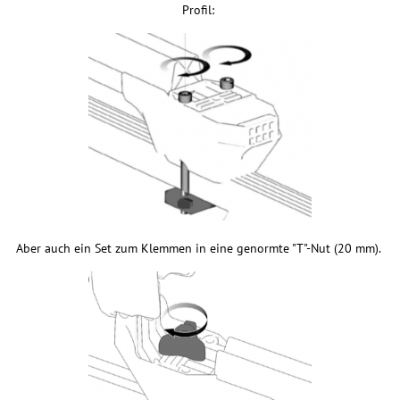
Profil:
Aber auch ein Set zum Klemmen in eine genormte "T"-Nut (20 mm).