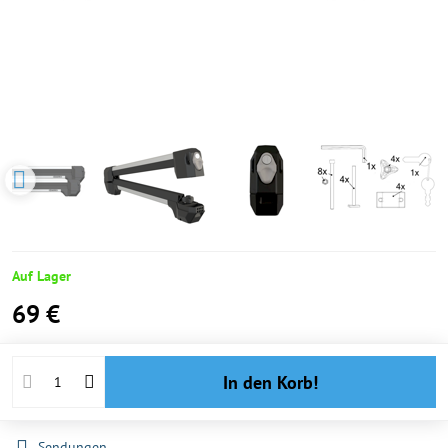
Auf Lager
69 €
In den Korb!
Sendungen