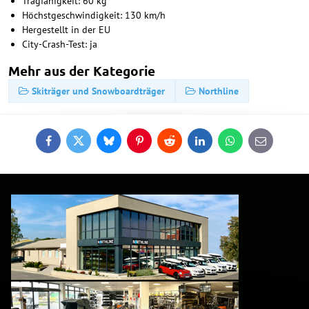
Tragfähigkeit: 60 kg
Höchstgeschwindigkeit: 130 km/h
Hergestellt in der EU
City-Crash-Test: ja
Mehr aus der Kategorie
Skiträger und Snowboardträger
Northline
Facebook
Twitter
Bluesky
Pinterest
Reddit
LinkedIn
WhatsApp
E-
mail