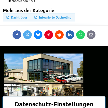
Dachschienen 18->
Mehr aus der Kategorie
Dachträger
Integrierte Dachreling
Facebook
Twitter
Bluesky
Pinterest
Reddit
LinkedIn
WhatsApp
E-
mail
Datenschutz-Einstellungen