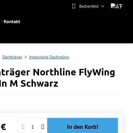
Bedienfeld
Kontakt
Dachträger
Integrierte Dachreling
träger Northline FlyWing
-In M Schwarz
 €
In den Korb!