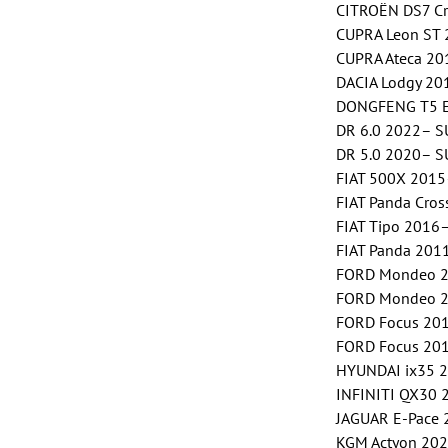
CITROËN DS7 Cro
CUPRA Leon ST 2
CUPRA Ateca 20
DACIA Lodgy 20
DONGFENG T5 E
DR 6.0 2022– SU
DR 5.0 2020– SU
FIAT 500X 2015–
FIAT Panda Cros
FIAT Tipo 2016–
FIAT Panda 2011–
FORD Mondeo 20
FORD Mondeo 20
FORD Focus 2019
FORD Focus 2011
HYUNDAI ix35 2
INFINITI QX30 2
JAGUAR E-Pace 2
KGM Actyon 2025