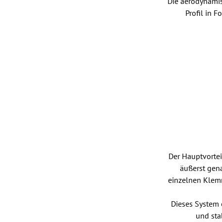
Die aerodynami
Profil in 
Der Hauptvortei
äußerst gen
einzelnen Klemm
Dieses System 
und sta