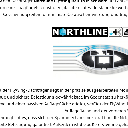
schen Dachträger
Northline FlyWing Rail-In
M Schwarz
für Fahrze
Form eines Tragflügels konstruiert, das den Luftwiderstandsbeiwert 
Geschwindigkeiten für minimale Geräuschentwicklung und trägt 
l der FlyWing-Dachträger liegt in der präzise ausgearbeiteten 
aue und sichere Befestigung gewährleistet. Im Gegensatz zu herk
e und einer passiven Auflagefläche erfolgt, verfügt der FlyWing
Auflagefläche und der vorderen 
ermöglicht es, dass sich der Spannmechanismus exakt an die Neig
bile Befestigung garantiert. Außerdem ist die äußere Klemme gehä