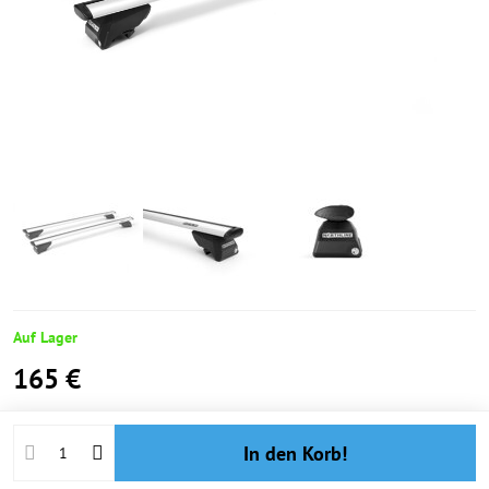
Auf Lager
165 €
In den Korb!