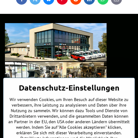
Facebook
Twitter
Bluesky
Pinterest
Reddit
LinkedIn
WhatsApp
E-
mail
Datenschutz-Einstellungen
Wir verwenden Cookies, um Ihren Besuch auf dieser Website zu
verbessern, ihre Leistung zu analysieren und Daten über ihre
Nutzung zu sammeln. Wir können dazu Tools und Dienste von
Kontakte
Drittanbietern verwenden, und die gesammelten Daten können
an Partner in der EU, den USA oder anderen Ländern übermittelt
werden. Indem Sie auf "Alle Cookies akzeptieren" klicken,
+421 902 255 255
erklären Sie sich mit dieser Verarbeitung einverstanden.