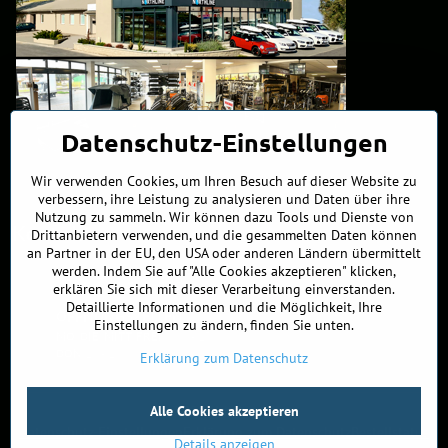
Datenschutz-Einstellungen
Wir verwenden Cookies, um Ihren Besuch auf dieser Website zu
verbessern, ihre Leistung zu analysieren und Daten über ihre
Nutzung zu sammeln. Wir können dazu Tools und Dienste von
Kontakte
Drittanbietern verwenden, und die gesammelten Daten können
an Partner in der EU, den USA oder anderen Ländern übermittelt
werden. Indem Sie auf "Alle Cookies akzeptieren" klicken,
+421 902 255 255
erklären Sie sich mit dieser Verarbeitung einverstanden.
Detaillierte Informationen und die Möglichkeit, Ihre
ÖFFNUNGSZEITEN
Einstellungen zu ändern, finden Sie unten.
MO, DIE, MITT, FREI
9:00 - 17:00
DON
10 - 19:00
Erklärung zum Datenschutz
Alle Cookies akzeptieren
©
2026
Urheberrecht
Datenschutz-Einstellungen
Erklärung zum Datenschutz
Bestellstatus
Details anzeigen